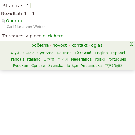
Stranica:
1
Rezultati 1 - 1
Oberon
Carl Maria von Weber
To request a piece
click here
.
početna
·
novosti
·
kontakt
·
oglasi
العربية
Català
Cymraeg
Deutsch
Ελληνικά
English
Español
Français
Italiano
日本語
한국어
Nederlands
Polski
Português
Русский
Српски
Svenska
Türkçe
Українська
中文(简体)