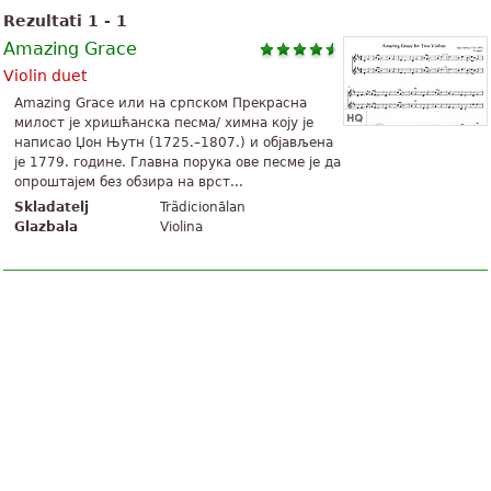
Rezultati 1 - 1
Amazing Grace
Violin duet
Amazing Grace или на српском Прекрасна
милост је хришћанска песма/ химна коју је
написао Џон Њутн (1725.–1807.) и објављена
је 1779. године. Главна порука ове песме је да
опроштајем без обзира на врст...
Skladatelj
Trȁdicionālan
Glazbala
Violina