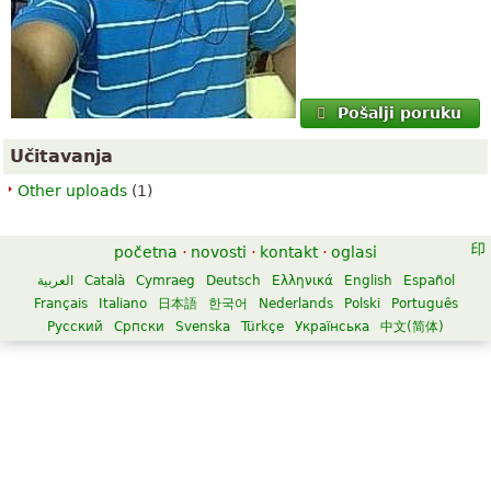
Pošalji poruku
Učitavanja
Other uploads
(1)
početna
·
novosti
·
kontakt
·
oglasi
العربية
Català
Cymraeg
Deutsch
Ελληνικά
English
Español
Français
Italiano
日本語
한국어
Nederlands
Polski
Português
Русский
Српски
Svenska
Türkçe
Українська
中文(简体)