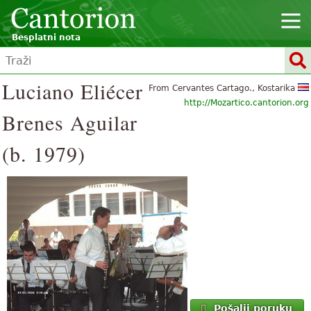
Besplatni nota
Luciano Eliécer
From Cervantes Cartago., Kostarika
http://Mozartico.cantorion.org
Brenes Aguilar
(b. 1979)
Pošalji poruku