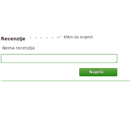
Klikni da ocijeniš
Recenzije
Nema recenzija
Napiši