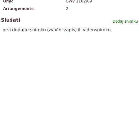
Опус
GWV 1162/09
Arrangements
2
Slušati
Dodaj snimku
prvi dodajte snimku (zvučni zapis) ili videosnimku.