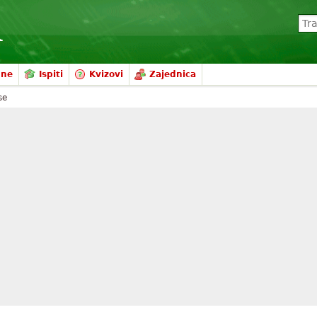
mne
Ispiti
Kvizovi
Zajednica
se