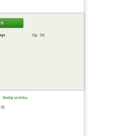
ni
пус
Op. 56
Dodaj snimku
ili