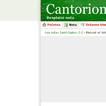
Besplatni nota
Početna
Nota
Državne hi
Sva nota
Saint-Saëns, C-C
Menuet et Val