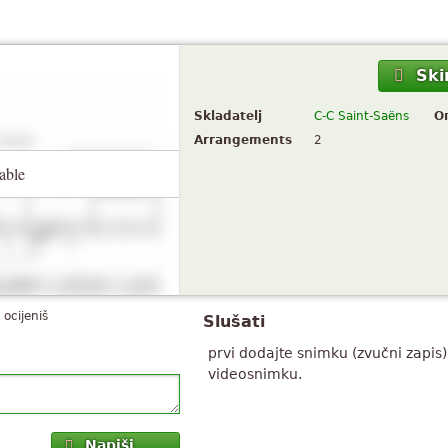
Ski
Skladatelj
C-C Saint-Saëns
О
Arrangements
2
able
 ocijeniš
Slušati
prvi dodajte snimku (zvučni zapis) 
videosnimku.
Napiši