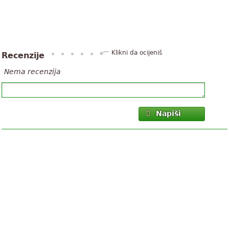
Klikni da ocijeniš
Recenzije
Nema recenzija
Napiši