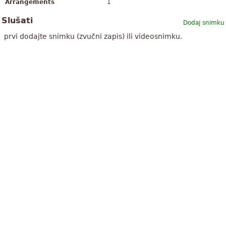
Arrangements
1
Slušati
Dodaj snimku
prvi dodajte snimku (zvučni zapis) ili videosnimku.