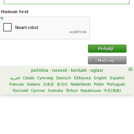
Human test
Pošalji
Natrag
početna
·
novosti
·
kontakt
·
oglasi
العربية
Català
Cymraeg
Deutsch
Ελληνικά
English
Español
Français
Italiano
日本語
한국어
Nederlands
Polski
Português
Русский
Српски
Svenska
Türkçe
Українська
中文(简体)