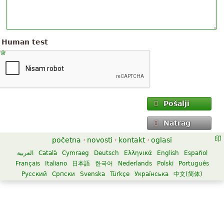
Human test
Pošalji
Natrag
početna
·
novosti
·
kontakt
·
oglasi
العربية
Català
Cymraeg
Deutsch
Ελληνικά
English
Español
Français
Italiano
日本語
한국어
Nederlands
Polski
Português
Русский
Српски
Svenska
Türkçe
Українська
中文(简体)