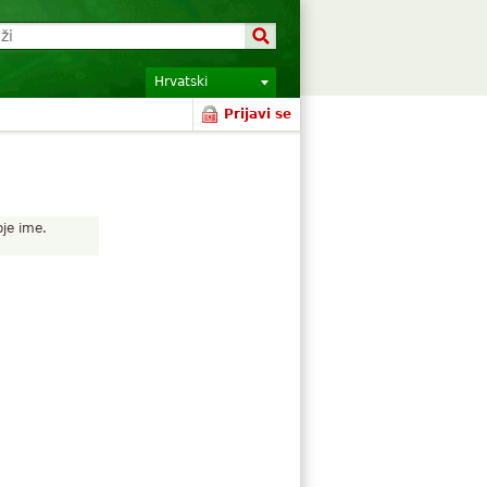
Hrvatski
Prijavi se
oje ime.