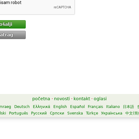
ošalji
atrag
početna
·
novosti
·
kontakt
·
oglasi
mraeg
Deutsch
Ελληνικά
English
Español
Français
Italiano
日本語
lski
Português
Русский
Српски
Svenska
Türkçe
Українська
中文(简