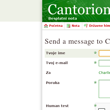
Besplatni nota
Početna
Nota
Državne hi
Send a message to 
Tvoje ime
Tvoj e-mail
Za
Charl
Poruka
Human test