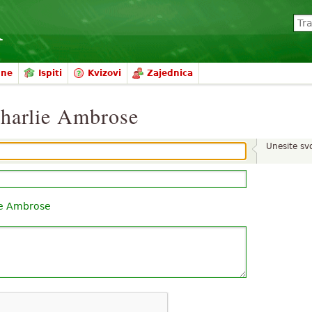
mne
Ispiti
Kvizovi
Zajednica
Charlie Ambrose
Unesite sv
ie Ambrose